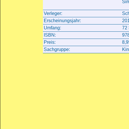
Si
Verleger:
Sch
Erscheinungsjahr:
20
Umfang:
72 
ISBN:
978
Preis:
8,9
Sachgruppe:
Kin