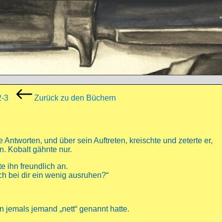
2-3
Zurück zu den Büchern
 Antworten, und über sein Auftreten, kreischte und zeterte er,
. Kobalt gähnte nur.
 ihn freundlich an.
ich bei dir ein wenig ausruhen?“
hn jemals jemand „nett“ genannt hatte.